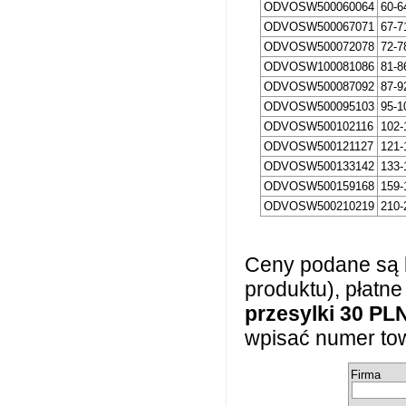
ODVOSW500060064
60-6
ODVOSW500067071
67-7
ODVOSW500072078
72-7
ODVOSW100081086
81-8
ODVOSW500087092
87-9
ODVOSW500095103
95-1
ODVOSW500102116
102-
ODVOSW500121127
121-
ODVOSW500133142
133-
ODVOSW500159168
159-
ODVOSW500210219
210-
Ceny podane są 
produktu), płatn
przesylki 30 PL
wpisać numer tow
Firma