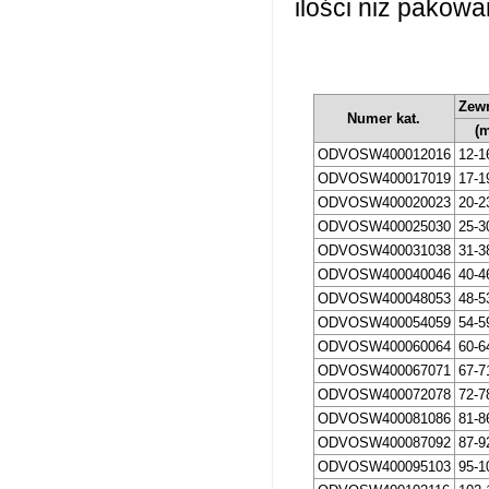
ilości niż pakowa
Zewn
Numer kat.
(
ODVOSW400012016
12-1
ODVOSW400017019
17-1
ODVOSW400020023
20-2
ODVOSW400025030
25-3
ODVOSW400031038
31-3
ODVOSW400040046
40-4
ODVOSW400048053
48-5
ODVOSW400054059
54-5
ODVOSW400060064
60-6
ODVOSW400067071
67-7
ODVOSW400072078
72-7
ODVOSW400081086
81-8
ODVOSW400087092
87-9
ODVOSW400095103
95-1