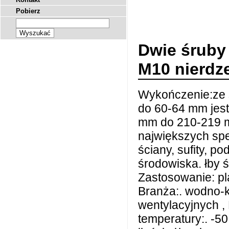
Pobierz
Dwie śruby
M10 nierdz
Wykończenie:ze s
do 60-64 mm jes
mm do 210-219 m
największych spe
ściany, sufity, p
środowiska. łby ś
Zastosowanie: plas
Branża:. wodno-k
wentylacyjnych , 
temperatury:. -5