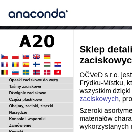
Sklep detal
zaciskowyc
OČVeD s.r.o. jes
Opaski zaciskowe do węży
Frýdku-Místku, k
Taśmy zaciskowe
wszystkim dzięki 
Dźwignie zaciskowe
zaciskowych
, p
Części plastikowe
Obejmy, zaciski, złączki
Szeroki asortym
Narzędzie
materiałów chara
Konsole i wsporniki
wykorzystanych m
Zamówienie
Kontakt