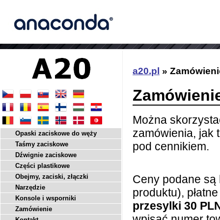
a20.pl
» Zamówieni
Zamówieni
Można skorzysta
zamówienia, jak t
Opaski zaciskowe do węży
pod cennikiem.
Taśmy zaciskowe
Dźwignie zaciskowe
Części plastikowe
Obejmy, zaciski, złączki
Ceny podane są 
Narzędzie
produktu), płatn
Konsole i wsporniki
przesylki 30 PL
Zamówienie
wpisać numer tow
Kontakt