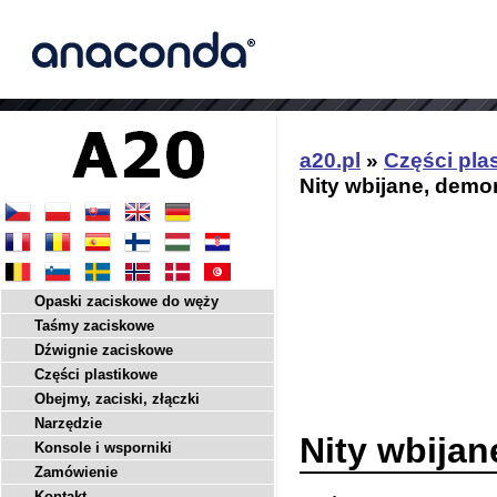
a20.pl
»
Części pla
Nity wbijane, dem
Opaski zaciskowe do węży
Taśmy zaciskowe
Dźwignie zaciskowe
Części plastikowe
Obejmy, zaciski, złączki
Narzędzie
Nity wbija
Konsole i wsporniki
Zamówienie
Kontakt