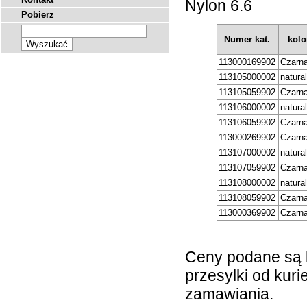
Nylon 6.6
Pobierz
Numer kat.
kolo
113000169902
Czarn
113105000002
natura
113105059902
Czarn
113106000002
natura
113106059902
Czarn
113000269902
Czarn
113107000002
natura
113107059902
Czarn
113108000002
natura
113108059902
Czarn
113000369902
Czarn
Ceny podane są 
przesylki od kur
zamawiania.