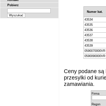
Pobierz
Numer kat.
43534
43535
43536
43537
43538
43539
0590070000VR
0590090000VR
Ceny podane są 
przesylki od kur
zamawiania.
Firma
Regon