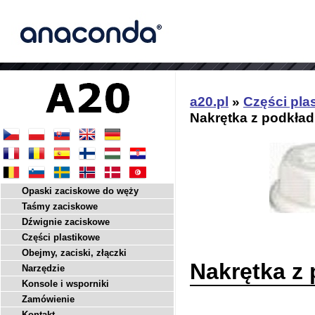
a20.pl
»
Części pla
Nakrętka z podkła
Opaski zaciskowe do węży
Taśmy zaciskowe
Dźwignie zaciskowe
Części plastikowe
Obejmy, zaciski, złączki
Nakrętka z
Narzędzie
Konsole i wsporniki
Zamówienie
Kontakt