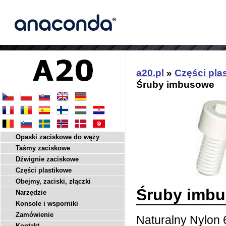
a20.pl
»
Części pla
Śruby imbusowe
Opaski zaciskowe do węży
Taśmy zaciskowe
Dźwignie zaciskowe
Części plastikowe
Obejmy, zaciski, złączki
Śruby imb
Narzędzie
Konsole i wsporniki
Zamówienie
Naturalny Nylon
Kontakt