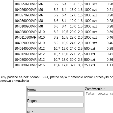
1040250900VR
M6
5,2
6,4
15,0
1,6
1000 szt
0,2
1040260900VR
M6
5,2
6,4
16,0
1,6
1000 szt
0,2
1040270900VR
M6
5,2
6,4
17,0
1,6
1000 szt
0,2
1040360900VR
M8
6,6
8,4
12,0
1,6
1000 szt
0,2
1040100900VR
M8
6,6
8,4
18,0
1,5
1000 szt
0,2
1040280900VR
M10
8,2
10,5
20,0
2,0
1000 szt
0,3
1040110900VR
M10
8,2
10,5
22,0
2,0
1000 szt
0,4
1040290900VR
M10
8,2
10,5
24,0
2,0
1000 szt
0,4
1040140900VR
M12
10,7
13,0
24,0
2,5
500 szt
0,2
1040120900VR
M12
10,7
13,0
27,0
2,5
500 szt
0,4
1040300900VR
M12
10,7
13,0
30,0
2,5
500 szt
0,3
1040130900VR
M16
13,6
17,0
32,0
3,0
250 szt
1,1
Ceny podane są bez podatku VAT, płatne są w momencie odbioru przesylki od 
panstwo zamawiania.
Zamówienie *
Firma
Regon
NIP