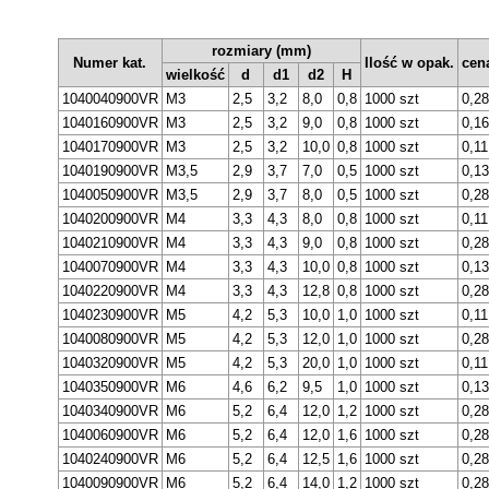
rozmiary (mm)
Numer kat.
Ilość w opak.
cen
wielkość
d
d1
d2
H
1040040900VR
M3
2,5
3,2
8,0
0,8
1000 szt
0,2
1040160900VR
M3
2,5
3,2
9,0
0,8
1000 szt
0,1
1040170900VR
M3
2,5
3,2
10,0
0,8
1000 szt
0,1
1040190900VR
M3,5
2,9
3,7
7,0
0,5
1000 szt
0,1
1040050900VR
M3,5
2,9
3,7
8,0
0,5
1000 szt
0,2
1040200900VR
M4
3,3
4,3
8,0
0,8
1000 szt
0,1
1040210900VR
M4
3,3
4,3
9,0
0,8
1000 szt
0,2
1040070900VR
M4
3,3
4,3
10,0
0,8
1000 szt
0,1
1040220900VR
M4
3,3
4,3
12,8
0,8
1000 szt
0,2
1040230900VR
M5
4,2
5,3
10,0
1,0
1000 szt
0,1
1040080900VR
M5
4,2
5,3
12,0
1,0
1000 szt
0,2
1040320900VR
M5
4,2
5,3
20,0
1,0
1000 szt
0,1
1040350900VR
M6
4,6
6,2
9,5
1,0
1000 szt
0,1
1040340900VR
M6
5,2
6,4
12,0
1,2
1000 szt
0,2
1040060900VR
M6
5,2
6,4
12,0
1,6
1000 szt
0,2
1040240900VR
M6
5,2
6,4
12,5
1,6
1000 szt
0,2
1040090900VR
M6
5,2
6,4
14,0
1,2
1000 szt
0,2