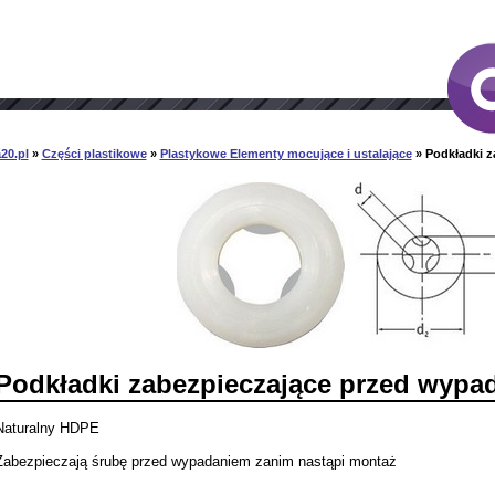
20.pl
»
Części plastikowe
»
Plastykowe Elementy mocujące i ustalające
» Podkładki 
Podkładki zabezpieczające przed wypa
Naturalny HDPE
Zabezpieczają śrubę przed wypadaniem zanim nastąpi montaż