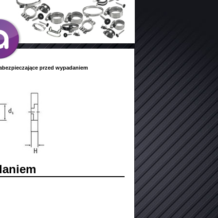
zabezpieczające przed wypadaniem
daniem