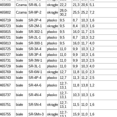
465800
Czarna
SR-8L-1
okrągłe
22,2
21,3
20,6
5,1
28,0-
465802
Czarna
SR-9P-2
okrągłe
25,5
25,2
7,2
30,2
465719
białe
SR-2P-4
płasko
9,5
8,7
10,3
1,6
465723
białe
SR-2M-1
okrągłe
9,5
8,4
10,3
1,6
465815
białe
SR-302-1
płasko
9,5
16,0
11,7
2,5
465721
białe
SR-2L-1
płasko
9,5
8,7
10,3
3,2
465813
białe
SR-300-1
płasko
9,5
16,0
11,7
4,0
465725
białe
SR-3A-4
płasko
11,0
9,9
10,3
1,2
465727
białe
SR-3P-4
płasko
11,0
9,9
10,3
1,6
465731
białe
SR-3W-1
płasko
11,0
9,9
10,3
2,5
465729
białe
SR-3L-1
płasko
11,0
9,9
10,3
4,0
465769
białe
SR-6W-1
okrągłe
12,7
11,8
11,0
2,3
465743
białe
SR-4P-4
płasko
12,7
11,3
11,2
2,5
12,7-
465767
białe
SR-4A-6
płasko
11,8
13,8
1,2
13,1
12,7-
465737
białe
SR-4N-4
płasko
10,3
10,3
1,6
13,1
12,7-
465751
białe
SR-5N-4
okrągłe
11,5
11,0
1,6
13,1
12,7-
465755
białe
SR-5Mn-3
okrągłe
15,9
11,0
1,6
13,1