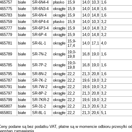
465757
białe
SR-6N4-4
płasko
15,9
14,0
10,3
1,6
465775
białe
SR-6N3-4
okrągłe
15,9
14,0
14,8
1,6
465783
białe
SR-6N-4
okrągłe
15,9
14,0
14,8
1,6
465759
białe
SR-6P4-4
płasko
15,9
14,0
10,3
3,2
465777
białe
SR-6P3-4
okrągłe
15,9
14,0
14,8
3,2
465779
białe
SR-6P-4
okrągłe
15,9
14,0
14,8
3,2
15,9-
465781
białe
SR-6L-1
okrągłe
14,0
17,1
4,0
17,4
19,0-
465789
białe
SR-7N-2
okrągłe
16,8
19,0
1,6
19,8
19,0-
465785
białe
SR-7P-2
okrągłe
16,8
19,0
1,6
19,8
465795
białe
SR-8N-2
okrągłe
22,2
21,3
20,8
1,6
465787
białe
SR-7K-2
okrągłe
22,2
19,6
19,0
3,2
465791
białe
SR-7W-2
okrągłe
22,2
19,6
19,0
3,2
465797
białe
SR-8P-2
okrągłe
22,2
21,3
20,8
3,2
465799
białe
SR-7KR-2
okrągłe
22,2
19,6
19,0
3,2
465807
białe
SR-31-2
okrągłe
22,2
21,3
20,6
3,2
465801
białe
SR-8L-1
okrągłe
22,2
21,3
20,6
5,1
Ceny podane są bez podatku VAT, płatne są w momencie odbioru przesylki od 
panstwo zamawiania.