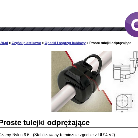
20.pl
»
Części plastikowe
»
Opaski i osprzęt kablowy
» Proste tulejki odprężające
Proste tulejki odprężające
Czarny Nylon 6.6 - (Stabilizowany termicznie zgodnie z UL94 V2)