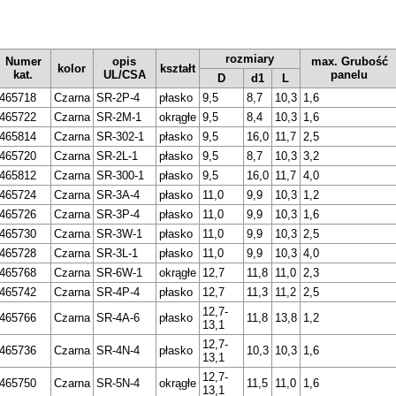
rozmiary
Numer
opis
max. Grubość
kolor
kształt
kat.
UL/CSA
panelu
D
d1
L
465718
Czarna
SR-2P-4
płasko
9,5
8,7
10,3
1,6
465722
Czarna
SR-2M-1
okrągłe
9,5
8,4
10,3
1,6
465814
Czarna
SR-302-1
płasko
9,5
16,0
11,7
2,5
465720
Czarna
SR-2L-1
płasko
9,5
8,7
10,3
3,2
465812
Czarna
SR-300-1
płasko
9,5
16,0
11,7
4,0
465724
Czarna
SR-3A-4
płasko
11,0
9,9
10,3
1,2
465726
Czarna
SR-3P-4
płasko
11,0
9,9
10,3
1,6
465730
Czarna
SR-3W-1
płasko
11,0
9,9
10,3
2,5
465728
Czarna
SR-3L-1
płasko
11,0
9,9
10,3
4,0
465768
Czarna
SR-6W-1
okrągłe
12,7
11,8
11,0
2,3
465742
Czarna
SR-4P-4
płasko
12,7
11,3
11,2
2,5
12,7-
465766
Czarna
SR-4A-6
płasko
11,8
13,8
1,2
13,1
12,7-
465736
Czarna
SR-4N-4
płasko
10,3
10,3
1,6
13,1
12,7-
465750
Czarna
SR-5N-4
okrągłe
11,5
11,0
1,6
13,1