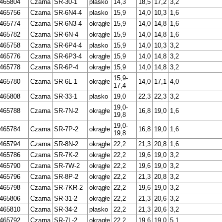
465804
Czarna
SR-30-1
płasko
14,3
18,5
17,2
3,2
465756
Czarna
SR-6N4-4
płasko
15,9
14,0
10,3
1,6
465774
Czarna
SR-6N3-4
okrągłe
15,9
14,0
14,8
1,6
465782
Czarna
SR-6N-4
okrągłe
15,9
14,0
14,8
1,6
465758
Czarna
SR-6P4-4
płasko
15,9
14,0
10,3
3,2
465776
Czarna
SR-6P3-4
okrągłe
15,9
14,0
14,8
3,2
465778
Czarna
SR-6P-4
okrągłe
15,9
14,0
14,8
3,2
15,9-
465780
Czarna
SR-6L-1
okrągłe
14,0
17,1
4,0
17,4
465808
Czarna
SR-33-1
płasko
19,0
22,3
22,3
3,2
19,0-
465788
Czarna
SR-7N-2
okrągłe
16,8
19,0
1,6
19,8
19,0-
465784
Czarna
SR-7P-2
okrągłe
16,8
19,0
1,6
19,8
465794
Czarna
SR-8N-2
okrągłe
22,2
21,3
20,8
1,6
465786
Czarna
SR-7K-2
okrągłe
22,2
19,6
19,0
3,2
465790
Czarna
SR-7W-2
okrągłe
22,2
19,6
19,0
3,2
465796
Czarna
SR-8P-2
okrągłe
22,2
21,3
20,8
3,2
465798
Czarna
SR-7KR-2
okrągłe
22,2
19,6
19,0
3,2
465806
Czarna
SR-31-2
okrągłe
22,2
21,3
20,6
3,2
465810
Czarna
SR-34-2
płasko
22,2
21,3
20,6
3,2
465792
Czarna
SR-7L-2
okrągłe
22,2
19,6
19,0
5,1