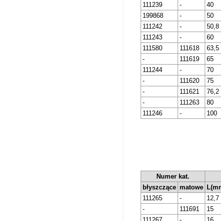
111239
-
40
199868
-
50
111242
-
50,8
111243
-
60
111580
111618
63,5
-
111619
65
111244
-
70
-
111620
75
-
111621
76,2
-
111263
80
111246
-
100
Numer kat.
błyszczące
matowe
L(m
111265
-
12,7
-
111691
15
111267
-
16