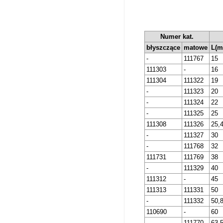
Numer kat.
błyszczące
matowe
L(m
-
111767
15
111303
-
16
111304
111322
19
-
111323
20
-
111324
22
-
111325
25
111308
111326
25,
-
111327
30
-
111768
32
111731
111769
38
-
111329
40
111312
-
45
111313
111331
50
-
111332
50,
110690
-
60
-
111770
63,