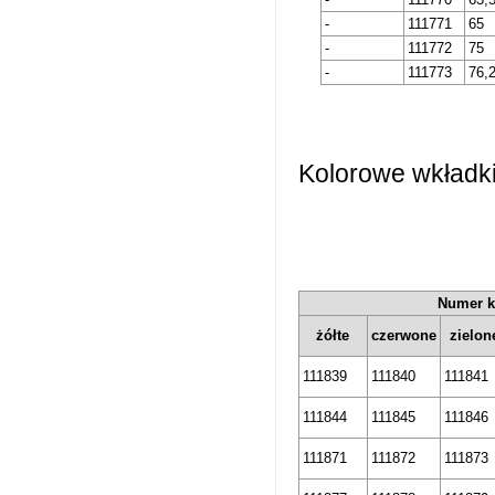
-
111771
65
-
111772
75
-
111773
76,
Kolorowe wkładki
Numer k
żółte
czerwone
zielon
111839
111840
111841
111844
111845
111846
111871
111872
111873