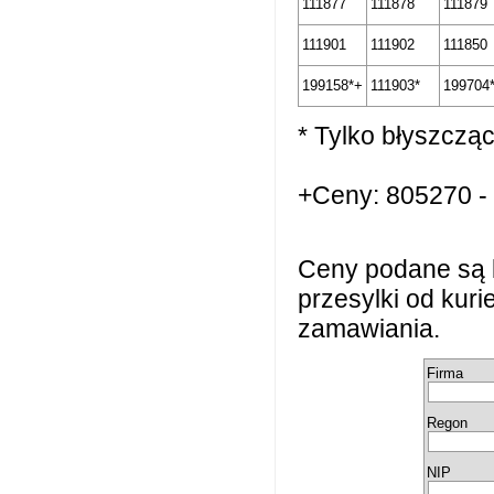
111877
111878
111879
111901
111902
111850
199158*+
111903*
199704
* Tylko błyszczą
+Ceny: 805270 -
Ceny podane są 
przesylki od kur
zamawiania.
Firma
Regon
NIP