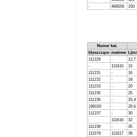
-
466559
150
Numer kat.
błyszczące
matowe
L(m
111229
-
12,7
-
111615
15
111231
-
16
111232
-
19
111233
-
20
111235
-
25
111236
-
25,4
199150
-
28,6
111237
-
30
-
111616
32
111238
-
35
111579
111617
38