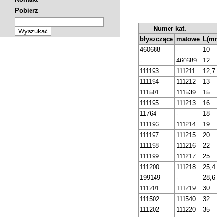
Pobierz
Numer kat.
błyszczące
matowe
L(m
460688
-
10
-
460689
12
111193
111211
12,7
111194
111212
13
111501
111539
15
111195
111213
16
11764
-
18
111196
111214
19
111197
111215
20
111198
111216
22
111199
111217
25
111200
111218
25,4
199149
-
28,6
111201
111219
30
111502
111540
32
111202
111220
35