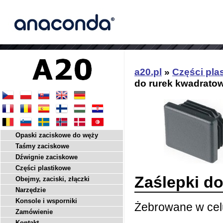
a20.pl
»
Części pla
do rurek kwadrato
Opaski zaciskowe do węży
Taśmy zaciskowe
Dźwignie zaciskowe
Części plastikowe
Zaślepki d
Obejmy, zaciski, złączki
Narzędzie
Konsole i wsporniki
Żebrowane w cel
Zamówienie
Kontakt