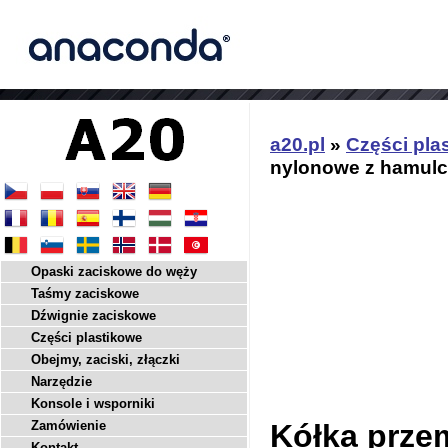
a20.pl
»
Części pla
nylonowe z hamul
Opaski zaciskowe do węży
Taśmy zaciskowe
Dźwignie zaciskowe
Części plastikowe
Obejmy, zaciski, złączki
Narzędzie
Konsole i wsporniki
Zamówienie
Kółka prze
Kontakt