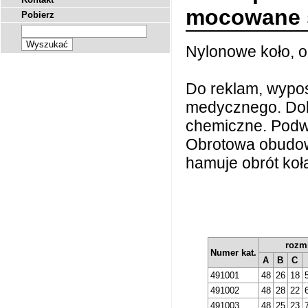
mocowane 
Pobierz
Nylonowe koło, 
Do reklam, wypos
medycznego. Dobr
chemiczne. Podwó
Obrotowa obudow
hamuje obrót koł
rozm
Numer kat.
A
B
C
491001
48
26
18
491002
48
28
22
491003
48
25
23