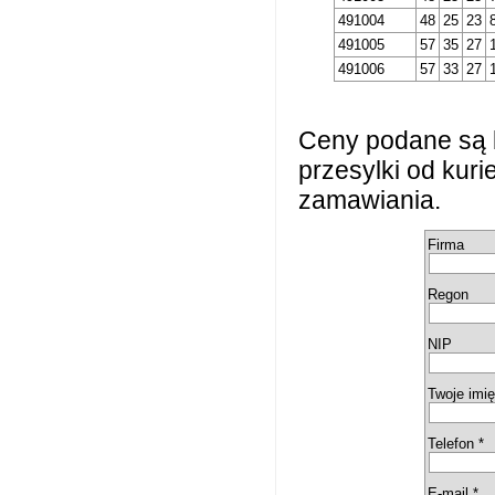
491004
48
25
23
491005
57
35
27
491006
57
33
27
Ceny podane są 
przesylki od kur
zamawiania.
Firma
Regon
NIP
Twoje imię
Telefon *
E-mail *