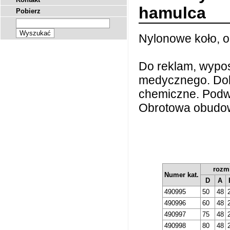
hamulca
Pobierz
Nylonowe koło, 
Do reklam, wypos
medycznego. Dobr
chemiczne. Podwó
Obrotowa obudow
rozm
Numer kat.
D
A
490995
50
48
490996
60
48
490997
75
48
490998
80
48