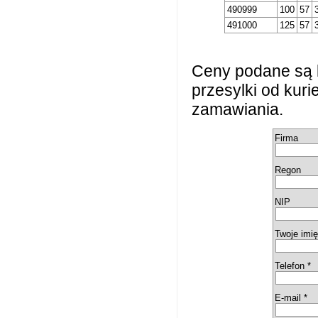
490999
100
57
491000
125
57
Ceny podane są 
przesylki od kur
zamawiania.
Firma
Regon
NIP
Twoje imię
Telefon *
E-mail *