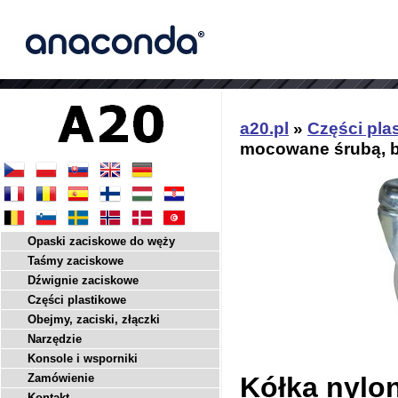
a20.pl
»
Części pla
mocowane śrubą, 
Opaski zaciskowe do węży
Taśmy zaciskowe
Dźwignie zaciskowe
Części plastikowe
Obejmy, zaciski, złączki
Narzędzie
Konsole i wsporniki
Zamówienie
Kółka nylo
Kontakt