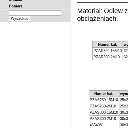
Pobierz
Material: Odłew 
obciążeniach.
Numer kat.
wy
PZAR320-15M10
32
PZAR320-2M10
32
Numer kat.
wymi
PZAS250-15M10
25x
PZAS250-2M10
25x
PZAS300-15M10
30x
PZAS300-2M10
30x
465498
30x