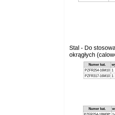
Stal - Do stosow
okrągłych (calow
Numer kat.
wy
PZFR254-16M10
1
PZFR317-16M10
1 
Numer kat.
w
PZFR254-18M08*
1