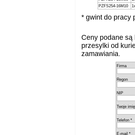
PZFS254-16M10
1
* gwint do pracy 
Ceny podane są 
przesylki od kur
zamawiania.
Firma
Regon
NIP
Twoje imię
Telefon *
E-mail *