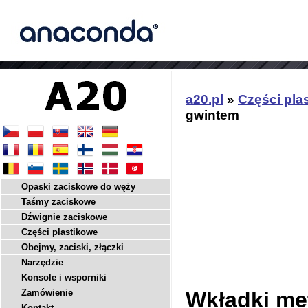
a20.pl
»
Części pla
gwintem
Opaski zaciskowe do węży
Taśmy zaciskowe
Dźwignie zaciskowe
Części plastikowe
Obejmy, zaciski, złączki
Narzędzie
Konsole i wsporniki
Zamówienie
Wkładki me
Kontakt