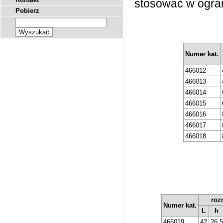
stosować w ogran
Pobierz
Numer kat.
466012
466013
466014
466015
466016
466017
466018
roz
Numer kat.
L
h
466019
42
26,5