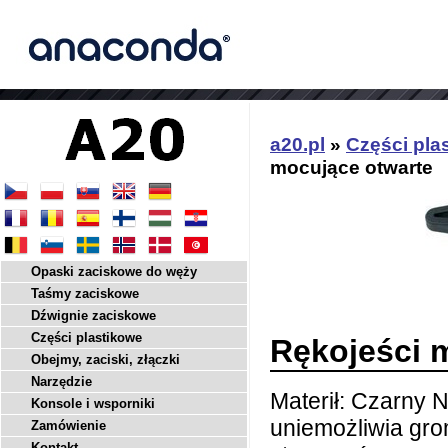
a20.pl
»
Części pla
mocujące otwarte
Opaski zaciskowe do węży
Taśmy zaciskowe
Dźwignie zaciskowe
Części plastikowe
Rękojeści 
Obejmy, zaciski, złączki
Narzędzie
Materił: Czarny 
Konsole i wsporniki
uniemożliwia gro
Zamówienie
Kontakt