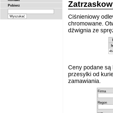
Zatrzaskow
Pobierz
Ciśnieniowy odl
chromowane. Ot
dźwignia ze sprę
l
46
Ceny podane są 
przesylki od kur
zamawiania.
Firma
Regon