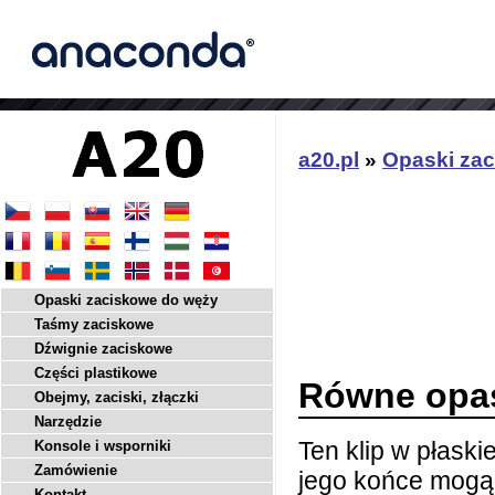
a20.pl
»
Opaski za
Opaski zaciskowe do węży
Taśmy zaciskowe
Dźwignie zaciskowe
Części plastikowe
Równe opas
Obejmy, zaciski, złączki
Narzędzie
Ten klip w płask
Konsole i wsporniki
Zamówienie
jego końce mogą
Kontakt