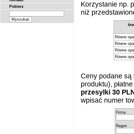
Korzystanie np.
Pobierz
niż przedstawione
śre
Równe opa
Równe opa
Równe opa
Równe opa
Ceny podane są 
produktu), płatn
przesylki 30 PL
wpisać numer tow
Firma
Regon