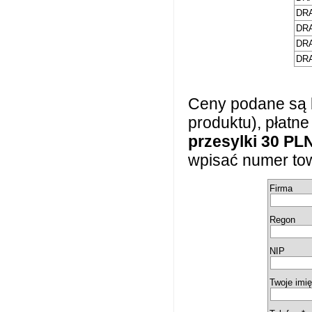
DRA
DRA
DRA
DRA
Ceny podane są 
produktu), płatn
przesylki 30 PL
wpisać numer tow
Firma
Regon
NIP
Twoje imię