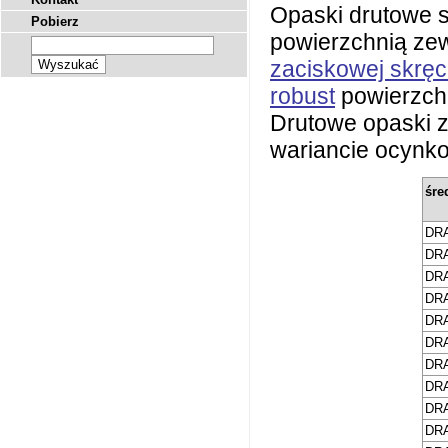
Opaski drutowe 
Pobierz
powierzchnią zew
zaciskowej skręc
robust
powierzchn
Drutowe opaski 
wariancie ocynk
śre
DRA
DRA
DRA
DRA
DRA
DRA
DRA
DRA
DRA
DRA