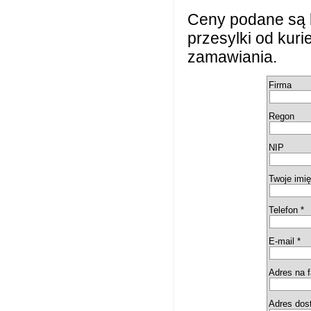
Ceny podane są 
przesylki od kur
zamawiania.
Firma
Regon
NIP
Twoje imię
Telefon *
E-mail *
Adres na f
Adres dos