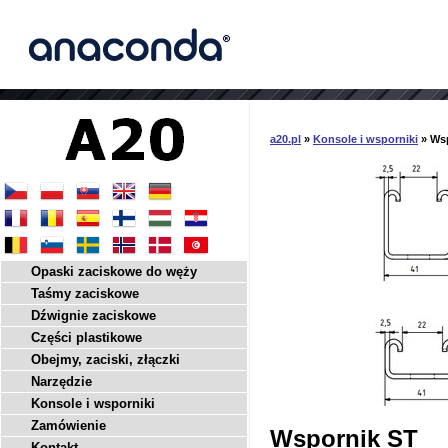
a20.pl
»
Konsole i wsporniki
» Ws
Opaski zaciskowe do węży
Taśmy zaciskowe
Dźwignie zaciskowe
Części plastikowe
Obejmy, zaciski, złączki
Narzędzie
Konsole i wsporniki
Zamówienie
Wspornik ST
Kontakt