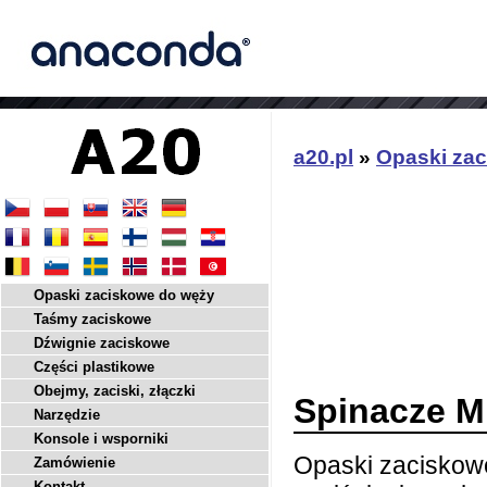
a20.pl
»
Opaski za
Opaski zaciskowe do węży
Taśmy zaciskowe
Dźwignie zaciskowe
Części plastikowe
Obejmy, zaciski, złączki
Spinacze M
Narzędzie
Konsole i wsporniki
Opaski zaciskow
Zamówienie
Kontakt