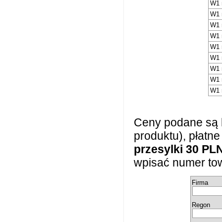
W1 
W1 
W1 
W1 
W1 
W1 
W1 
W1 
W1 
Ceny podane są 
produktu), płatn
przesylki 30 PL
wpisać numer tow
Firma
Regon