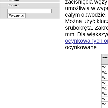
zaciśnięcia węży
Pobierz
umożliwią w wyp
całym obwodzie.
Można użyć klucz
śrubokręta. Zakr
mm. Dla większy
ocynkowanych o
ocynkowane.
śre
W1 
W1 
W1 
W1 
W1 
W1 
W1 
W1 